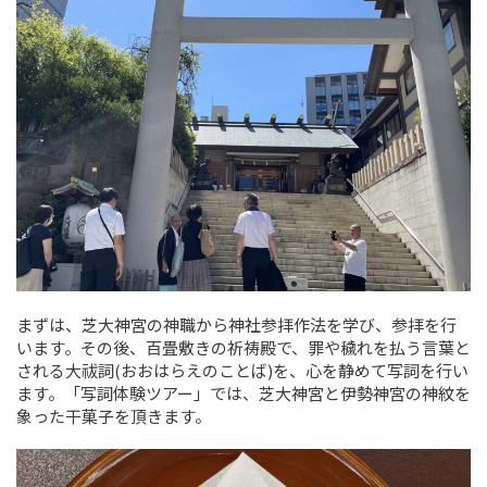
まずは、芝大神宮の神職から神社参拝作法を学び、参拝を行
います。その後、百畳敷きの祈祷殿で、罪や穢れを払う言葉と
される大祓詞(おおはらえのことば)を、心を静めて写詞を行い
ます。「写詞体験ツアー」では、芝大神宮と伊勢神宮の神紋を
象った干菓子を頂きます。