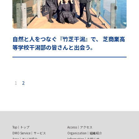
自然と人をつなぐ『竹芝干潟』で、 芝商業高
等学校干潟部の皆さんと出会う。
1
2
Top
トップ
Access
アクセス
DMO Service
サービス
Organization
組織紹介
Area
エリア紹介
Information
お知らせ