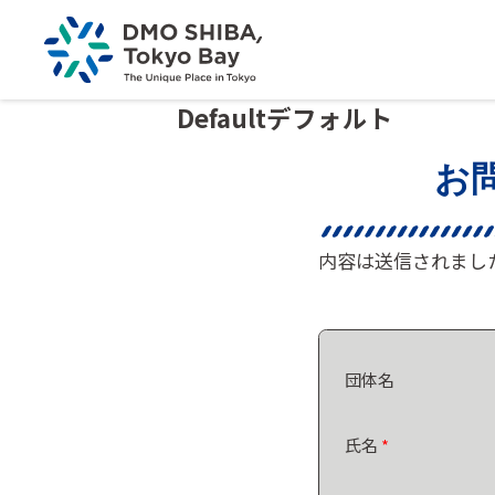
Default
デフォルト
お
内容は送信されまし
団体名
氏名