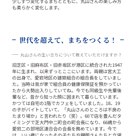
少しずつ変化するまちとともに、丸山さんの楽しみ方
も柔らかく変化します。
世代を超えて、まちをつくる！
丸山さんの生い立ちについて教えていただけますか？
旧芝区・旧麻布区・旧赤坂区が港区に統合された1947
年に生まれ、以来ずっとここにいます。両親は宮大工
の出身で、愛宕地区の建築組合の組合長をしていまし
た。当時は我が家で組合員の健康保険証を預かってい
たから大勢出入りしていてね。今でも同級生や先輩後
輩など、昔から知った顔に囲まれて暮らしています。
かつては自宅の1階でカフェをしていました。18、19
の子がバイトしていて、「丸山さんのところは不良の
たまり場か」と言われたり（笑）。60で店を畳んだタ
イミングで芝大門中二町会の町会長になり、66歳から
愛宕二の部地区連合会の会長を務めています。今で
は、いい歳になったその子たちや親御さんたちと立場