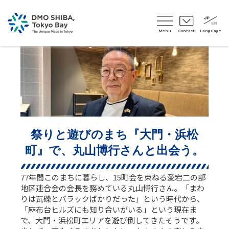
Menu
Contact
Language
祭りと遊びのまち『大門・浜松
町』で、丸山博行さんと出会う。
77年間このまちに暮らし、15町会を束ねる愛宕二の部
地区連合会の会長を務めている丸山博行さん。「まわ
りは瓦礫とバラックばかりだった」という時代から、
「麻布台ヒルズにも知り合いがいる」という現在ま
で、大門・浜松町エリアを遊び倒してきたそうです。