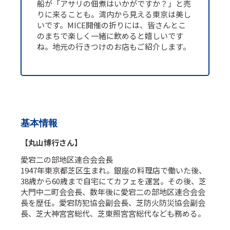
船が「アサリの佃煮はいかがですか？」と売
りに来ることも。湾内から見える東京は美し
いです。MICE開催の折りには、皆さんとこ
のまちで楽しく一緒に飲めると嬉しいです
ね。地元の行きつけのお店もご紹介します。
基本情報
【丸山博行さん】
愛宕二の部地区連合会会長
1947年東京都芝区生まれ。銀座の料理店で働いた後、
38歳から60歳まで自宅にてカフェを運営。その後、芝
大門中二町会会長、数年後に愛宕二の部地区連合会会
長を歴任。愛宕防犯協会副会長、芝防火防災協会副会
長、芝大神宮宮総代、芝東照宮宮総代なども務める。