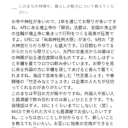
このまちの特徴や、暮らしの魅力について教えてくだ
さい。
お寺や神社が多いので、1年を通じてお祭りが多いです
ね。4月にある増上寺の「御忌」法要は、全国の浄土宗
の住職が増上寺に集まって行列をつくる風景が圧巻で
すよ。5月には「烏森神社例大祭」があり、9月の「芝
大神宮だらだら祭り」も盛大です。11日間もやってる
からだらだら祭りといい、大門の交差点から30基ほど
の神輿が出る連合渡御は見ものですよ。わたしはずっ
と半纏を着てウロウロ飲み歩いています。お祭りを見
に来る外国の方に半纏を貸してあげると喜んで着てく
れますね。海辺で音楽を楽しむ「竹芝夏ふぇす」や春
開催の「竹芝みなとフェスタ」は企業の人たちが仕切
ってくれるのがありがたいです。
このまちは平日の方が賑やかですね。外国人や若い人
と居酒屋で飲み交わすのは楽しいひとときです。でも
自慢話はダメ、10に１くらいまでにしないと（笑）。
MICEで来られた方々とも居酒屋でお会いしたいです
ね。こっちは古いことしか分からなくて、新しいこと
を教えてもらいたい。お互いに知恵の交換ができると