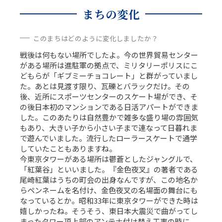
まちの変化
このまちはどのように変化しましたか？
戦後は何もない場所でしたよ。今の世界貿易センター
がある場所は進駐軍の拠点で、ミリタリーポリスにこ
どもらが「ギブミーチョコレート」と群がっていまし
た。あとは見渡す限り、瓦礫とバラックだけ。その
後、近所にスポーツセンターのスケート場ができ、そ
の後日本初のマンションである日活アパートができま
した。このあたりは自然豊かで雑多な盛り場の雰囲気
もあり、大きい子から小さい子まで連なって日暮れま
で遊んでいました。流行したローラースケートで通学
していたこともありますね。
今東京タワーがある場所は鬱蒼としたジャングルで、
「紅葉谷」といいました。『金色夜叉』の著者である
尾崎紅葉はうちの町会の出身なんですが、この地名か
らペンネームを名付け、金色夜叉の名場面の舞台にも
なっているとか。昭和33年に東京タワーができた時は
嬉しかったね。そうそう、東日本大震災で曲がってし
まったタワー頂上部のアンテナ付け替え工事の時に、